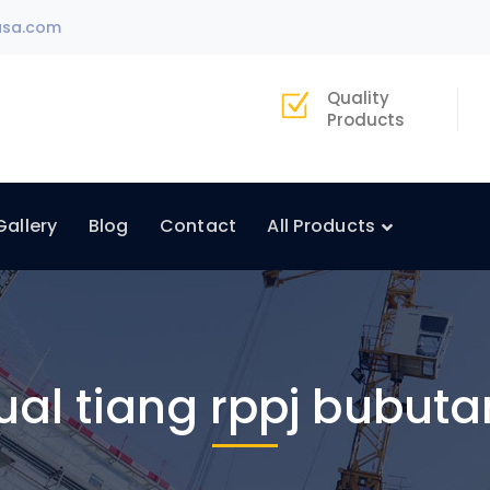
asa.com
Quality
Products
Gallery
Blog
Contact
All Products
jual tiang rppj bubuta