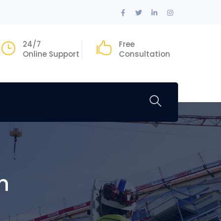
Facebook
Twitter
LinkedIn
Instagram
Profile
Profile
Profile
Profile
24/7
Free
Online Support
Consultation
n