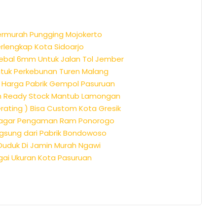
Termurah Pungging Mojokerto
erlengkap Kota Sidoarjo
Tebal 6mm Untuk Jalan Tol Jember
ntuk Perkebunan Turen Malang
m Harga Pabrik Gempol Pasuruan
rah Ready Stock Mantub Lamongan
Grating ) Bisa Custom Kota Gresik
i Pagar Pengaman Ram Ponorogo
ngsung dari Pabrik Bondowoso
 Duduk Di Jamin Murah Ngawi
gai Ukuran Kota Pasuruan