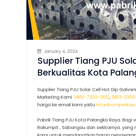
January 4, 2024
Supplier Tiang PJU Sola
Berkualitas Kota Pala
Supplier Tiang PJU Solar Cell Hot Dip Galvan
Marketing Kami
0851-7333-0012
,
0813-3355
harga ke email kami yaitu
intanbumiperka
Pabrik Tiang PJU Kota Palangka Raya. Bagi w
Rakumpit , Sabangau dan sekitarnya. yan
kami untuk mendapatkan harga penawaran t