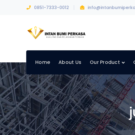
0851-7333-0012
info@intanbumiperk
Home
About Us
Our Product