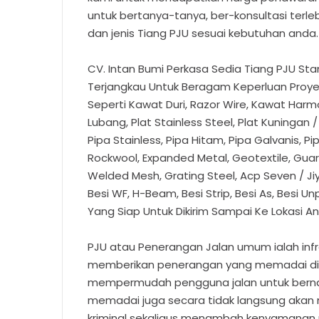
untuk bertanya-tanya, ber-konsultasi terle
dan jenis Tiang PJU sesuai kebutuhan anda.
CV. Intan Bumi Perkasa Sedia Tiang PJU St
Terjangkau Untuk Beragam Keperluan Proyek
Seperti Kawat Duri, Razor Wire, Kawat Harm
Lubang, Plat Stainless Steel, Plat Kuningan 
Pipa Stainless, Pipa Hitam, Pipa Galvanis, P
Rockwool, Expanded Metal, Geotextile, Guard
Welded Mesh, Grating Steel, Acp Seven / Ji
Besi WF, H-Beam, Besi Strip, Besi As, Besi U
Yang Siap Untuk Dikirim Sampai Ke Lokasi A
PJU atau Penerangan Jalan umum ialah infr
memberikan penerangan yang memadai di 
mempermudah pengguna jalan untuk bernav
memadai juga secara tidak langsung akan 
kriminal sekaligus menambah kenyamanan un