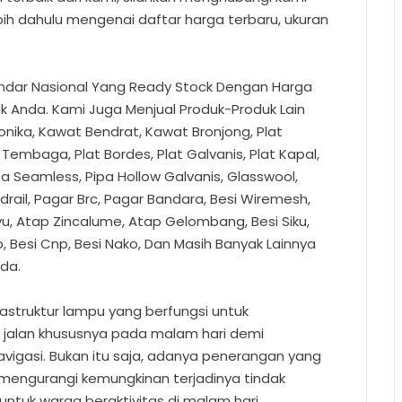
bih dahulu mengenai daftar harga terbaru, ukuran
andar Nasional Yang Ready Stock Dengan Harga
 Anda. Kami Juga Menjual Produk-Produk Lain
onika, Kawat Bendrat, Kawat Bronjong, Plat
/ Tembaga, Plat Bordes, Plat Galvanis, Plat Kapal,
ipa Seamless, Pipa Hollow Galvanis, Glasswool,
rail, Pagar Brc, Pagar Bandara, Besi Wiremesh,
yu, Atap Zincalume, Atap Gelombang, Besi Siku,
np, Besi Cnp, Besi Nako, Dan Masih Banyak Lainnya
nda.
astruktur lampu yang berfungsi untuk
jalan khususnya pada malam hari demi
igasi. Bukan itu saja, adanya penerangan yang
mengurangi kemungkinan terjadinya tindak
tuk warga beraktivitas di malam hari.