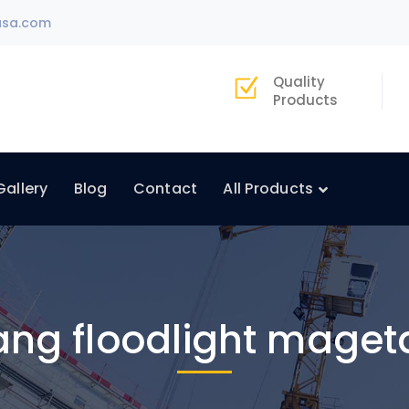
asa.com
Quality
Products
Gallery
Blog
Contact
All Products
iang floodlight maget