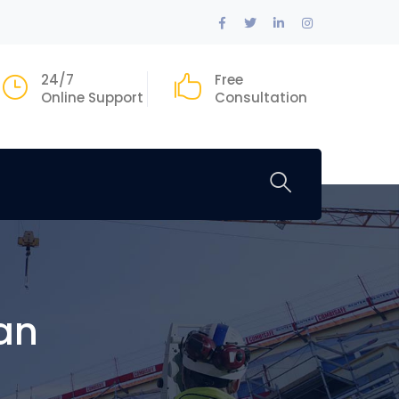
Facebook
Twitter
LinkedIn
Instagram
Profile
Profile
Profile
Profile
24/7
Free
Online Support
Consultation
an