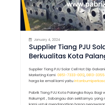
January 4, 2024
Supplier Tiang PJU Sola
Berkualitas Kota Pala
Supplier Tiang PJU Solar Cell Hot Dip Galvan
Marketing Kami
0851-7333-0012
,
0813-3355
harga ke email kami yaitu
intanbumiperka
Pabrik Tiang PJU Kota Palangka Raya. Bagi w
Rakumpit , Sabangau dan sekitarnya. yan
kami untuk mendapatkan harga penawaran t