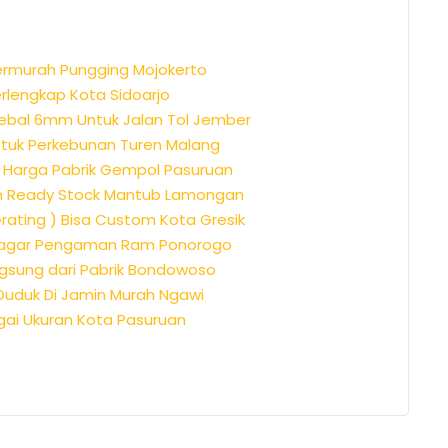
Termurah Pungging Mojokerto
erlengkap Kota Sidoarjo
Tebal 6mm Untuk Jalan Tol Jember
ntuk Perkebunan Turen Malang
m Harga Pabrik Gempol Pasuruan
rah Ready Stock Mantub Lamongan
Grating ) Bisa Custom Kota Gresik
i Pagar Pengaman Ram Ponorogo
ngsung dari Pabrik Bondowoso
 Duduk Di Jamin Murah Ngawi
gai Ukuran Kota Pasuruan