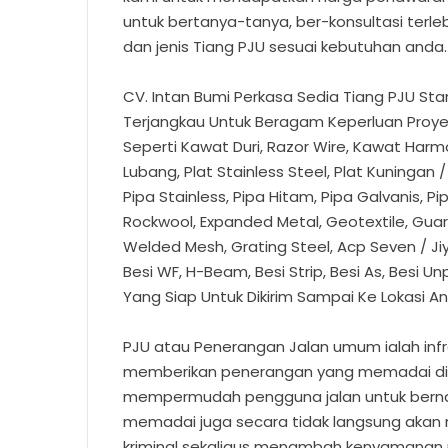
untuk bertanya-tanya, ber-konsultasi terle
dan jenis Tiang PJU sesuai kebutuhan anda.
CV. Intan Bumi Perkasa Sedia Tiang PJU St
Terjangkau Untuk Beragam Keperluan Proyek
Seperti Kawat Duri, Razor Wire, Kawat Harm
Lubang, Plat Stainless Steel, Plat Kuningan 
Pipa Stainless, Pipa Hitam, Pipa Galvanis, P
Rockwool, Expanded Metal, Geotextile, Guard
Welded Mesh, Grating Steel, Acp Seven / Ji
Besi WF, H-Beam, Besi Strip, Besi As, Besi U
Yang Siap Untuk Dikirim Sampai Ke Lokasi A
PJU atau Penerangan Jalan umum ialah infr
memberikan penerangan yang memadai di 
mempermudah pengguna jalan untuk bernav
memadai juga secara tidak langsung akan 
kriminal sekaligus menambah kenyamanan un