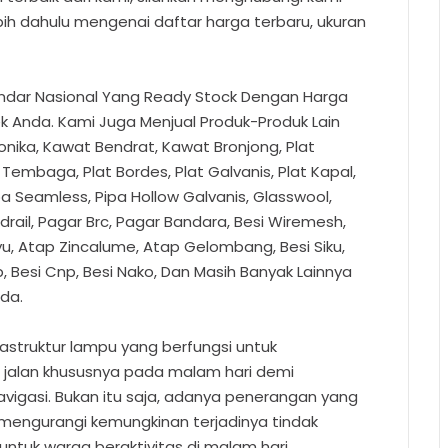
bih dahulu mengenai daftar harga terbaru, ukuran
andar Nasional Yang Ready Stock Dengan Harga
 Anda. Kami Juga Menjual Produk-Produk Lain
onika, Kawat Bendrat, Kawat Bronjong, Plat
/ Tembaga, Plat Bordes, Plat Galvanis, Plat Kapal,
ipa Seamless, Pipa Hollow Galvanis, Glasswool,
rail, Pagar Brc, Pagar Bandara, Besi Wiremesh,
yu, Atap Zincalume, Atap Gelombang, Besi Siku,
np, Besi Cnp, Besi Nako, Dan Masih Banyak Lainnya
nda.
astruktur lampu yang berfungsi untuk
jalan khususnya pada malam hari demi
igasi. Bukan itu saja, adanya penerangan yang
mengurangi kemungkinan terjadinya tindak
tuk warga beraktivitas di malam hari.