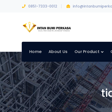
0851-7333-0012
info@intanbumiperk
Home
About Us
Our Product
t